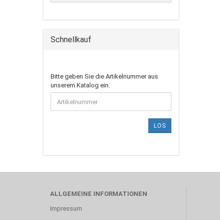
Schnellkauf
BITTE
Bitte geben Sie die Artikelnummer aus
GEBEN
unserem Katalog ein.
SIE
DIE
ARTIKELNUMMER
AUS
LOS
UNSEREM
KATALOG
EIN.
ALLGEMEINE INFORMATIONEN
Impressum