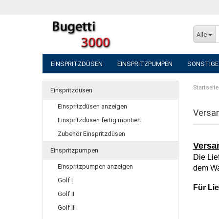
Alle
EINSPRITZDÜSEN
EINSPRITZPUMPEN
SONSTIGE
Startseite
Einspritzdüsen
Einspritzdüsen anzeigen
Versa
Einspritzdüsen fertig montiert
Zubehör Einspritzdüsen
Versa
Einspritzpumpen
Die Lie
Einspritzpumpen anzeigen
dem Wa
Golf I
Für Li
Golf II
Golf III