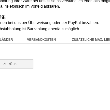
holung Ihrer Ware bei uns ist selbstverständlich ebenfalls mögli
all telefonisch im Vorfeld abklären.
ng:
nen bei uns per Überweisung oder per PayPal bezahlen.
bstabholung ist Barzahlung ebenfalls möglich.
RLÄNDER
VERSANDKOSTEN
ZUSÄTZLICHE MAX. LIE
ZURÜCK