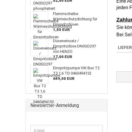
52,50 EUR
Eine Ab
jeden F
Flammscheibe
Wärmeschutzdichtung für
Zahlu
Einspritzdüsen
Sie kön
1,50 EUR
Bei Sel
Düseneinsatz /
Einspritzdüse DN0SD297
LIEFE
von HENZO
17,00 EUR
Einspritzpumpe VW Bus T2
T3 1,6 TD 0460494152
649,00 EUR
Newsletter-Anmeldung
WEITER
E-