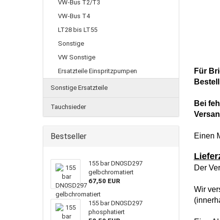
VW-Bus T2/T3
VW-Bus T4
LT28 bis LT55
Sonstige
VW Sonstige
Für Br
Ersatzteile Einspritzpumpen
Bestel
Sonstige Ersatzteile
Bei fe
Tauchsieder
Versan
Bestseller
Einen M
Liefer
155 bar DN0SD297
Der Ver
gelbchromatiert
67,50 EUR
Wir ver
(innerh
155 bar DN0SD297
phosphatiert