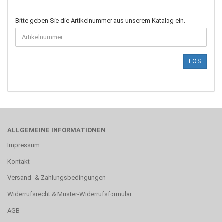
BITTE
Bitte geben Sie die Artikelnummer aus unserem Katalog ein.
GEBEN
SIE
DIE
ARTIKELNUMMER
LOS
AUS
UNSEREM
KATALOG
EIN.
ALLGEMEINE INFORMATIONEN
Impressum
Kontakt
Versand- & Zahlungsbedingungen
Widerrufsrecht & Muster-Widerrufsformular
AGB