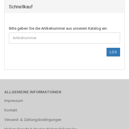
Schnellkauf
BITTE
Bitte geben Sie die Artikelnummer aus unserem Katalog ein.
GEBEN
SIE
DIE
ARTIKELNUMMER
LOS
AUS
UNSEREM
KATALOG
EIN.
ALLGEMEINE INFORMATIONEN
Impressum
Kontakt
Versand- & Zahlungsbedingungen