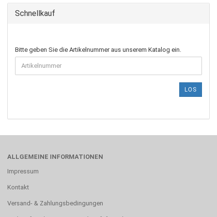
Schnellkauf
BITTE
Bitte geben Sie die Artikelnummer aus unserem Katalog ein.
GEBEN
SIE
DIE
ARTIKELNUMMER
LOS
AUS
UNSEREM
KATALOG
EIN.
ALLGEMEINE INFORMATIONEN
Impressum
Kontakt
Versand- & Zahlungsbedingungen