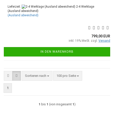
Lieferzeit:
2-4 Werktage
(Ausland abweichend)
(Ausland abweichend)
799,00 EUR
inkl. 19% MwSt. zzgl.
Versand
IN DEN WARENKORB
Sortieren nach
pro Seite
Sortieren nach
100 pro Seite
1
1
bis
1
(von insgesamt
1
)