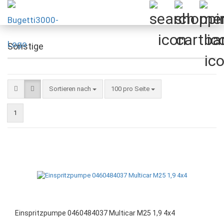
Sonstige
Sortieren nach
pro Seite
Sortieren nach
100 pro Seite
1
Einspritzpumpe 0460484037 Multicar M25 1,9 4x4