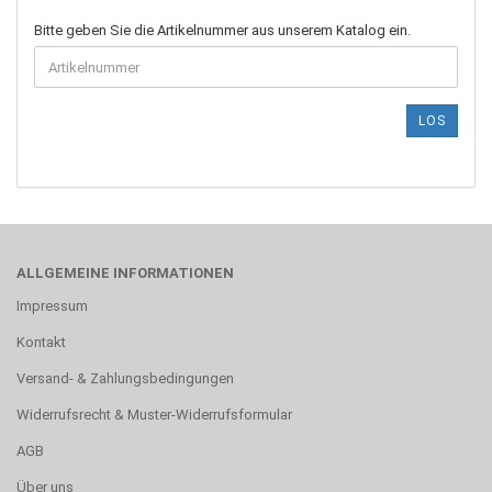
BITTE
Bitte geben Sie die Artikelnummer aus unserem Katalog ein.
GEBEN
SIE
DIE
ARTIKELNUMMER
LOS
AUS
UNSEREM
KATALOG
EIN.
ALLGEMEINE INFORMATIONEN
Impressum
Kontakt
Versand- & Zahlungsbedingungen
Widerrufsrecht & Muster-Widerrufsformular
AGB
Über uns